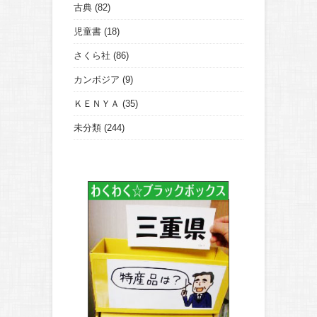
古典
(82)
児童書
(18)
さくら社
(86)
カンボジア
(9)
ＫＥＮＹＡ
(35)
未分類
(244)