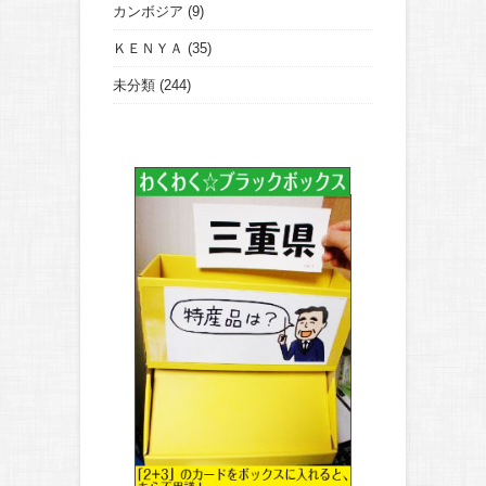
カンボジア
(9)
ＫＥＮＹＡ
(35)
未分類
(244)