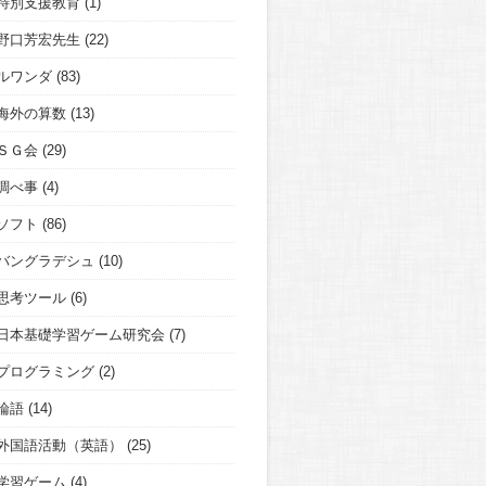
特別支援教育
(1)
野口芳宏先生
(22)
ルワンダ
(83)
海外の算数
(13)
ＳＧ会
(29)
調べ事
(4)
ソフト
(86)
バングラデシュ
(10)
思考ツール
(6)
日本基礎学習ゲーム研究会
(7)
プログラミング
(2)
論語
(14)
外国語活動（英語）
(25)
学習ゲーム
(4)