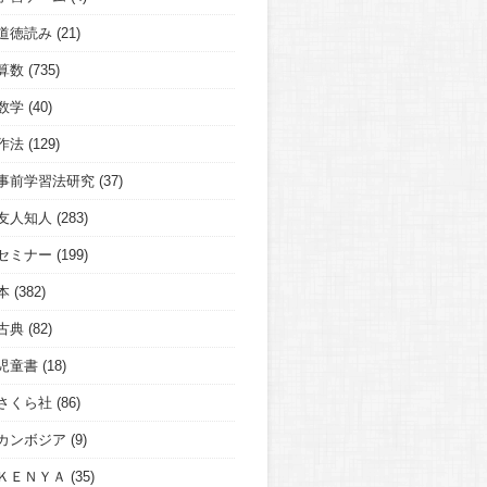
道徳読み
(21)
算数
(735)
数学
(40)
作法
(129)
事前学習法研究
(37)
友人知人
(283)
セミナー
(199)
本
(382)
古典
(82)
児童書
(18)
さくら社
(86)
カンボジア
(9)
ＫＥＮＹＡ
(35)