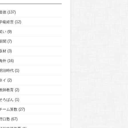
道徳
(137)
学級経営
(12)
笑い
(9)
新聞
(7)
取材
(3)
海外
(16)
明治時代
(1)
タイ
(2)
教師教育
(2)
そろばん
(1)
チーム算数
(27)
野口塾
(67)