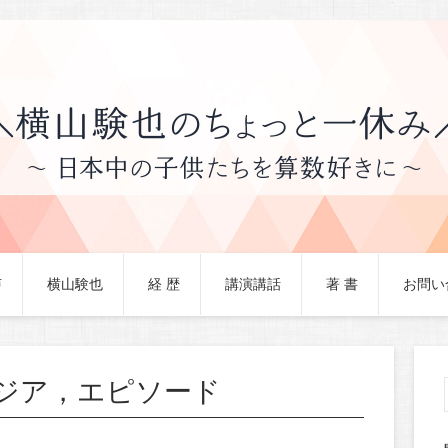
声
横山験也
経 歴
講演講話
著 書
お問い
ジア，エピソード