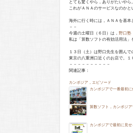
とても驚くやら，ありがたいやら
これがＡＮＡのサービスなのかと
海外に行く時には，ＡＮＡを基本
－－
今週の土曜日（６日）は，
野口塾
私は「算数ソフトの有効活用法」
１３日（土）は野口先生を囲んで
東京の八重洲口近くのお店で。１
－－－－－－－－－－
関連記事：
カンボジア，エピソード
カンボジアで一番最初に
算数ソフト，カンボジア
カンボジアで最初に見せ