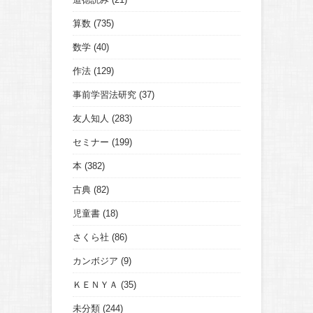
算数
(735)
数学
(40)
作法
(129)
事前学習法研究
(37)
友人知人
(283)
セミナー
(199)
本
(382)
古典
(82)
児童書
(18)
さくら社
(86)
カンボジア
(9)
ＫＥＮＹＡ
(35)
未分類
(244)