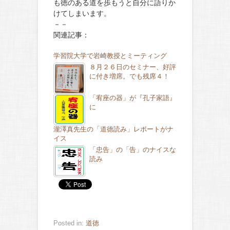
も徳のある道を歩もうと自分に語りか
けてしまいます。
－－
関連記事：
学習院大学で岩崎教授とミーティング
８月２６日のセミナー、好評
に付き増席。でも残席４！
「宥座の器」が『孔子家語』
に
瀧澤真先生の「道徳読み」レポートがナ
イス
「忠告」の「告」のナイスな
読み
Posted in:
道徳