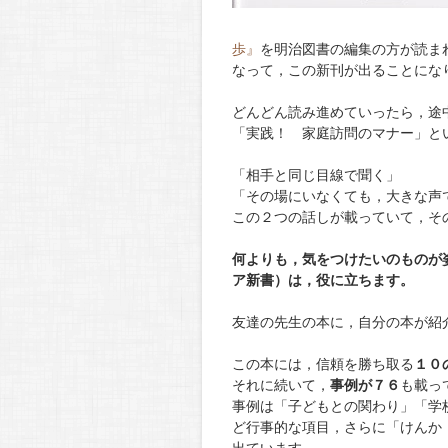
歩』
を明治図書の編集の方が読ま
なって，この新刊が出ることにな
どんどん読み進めていったら，途
「実践！ 家庭訪問のマナー」と
「相手と同じ目線で聞く」
「その場にいなくても，大きな声
この２つの話しが載っていて，そ
何よりも，気をつけたいのものが
ア新書）は，役に立ちます。
友達の先生の本に，自分の本が紹
この本には，信頼を勝ち取る
１０
それに続いて，
事例が７６
も載っ
事例は「子どもとの関わり」「学
ど行事的な項目，さらに「けんか