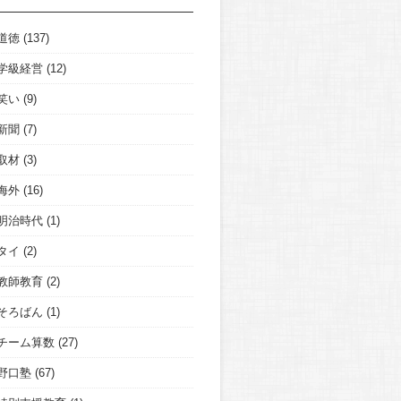
道徳
(137)
学級経営
(12)
笑い
(9)
新聞
(7)
取材
(3)
海外
(16)
明治時代
(1)
タイ
(2)
教師教育
(2)
そろばん
(1)
チーム算数
(27)
野口塾
(67)