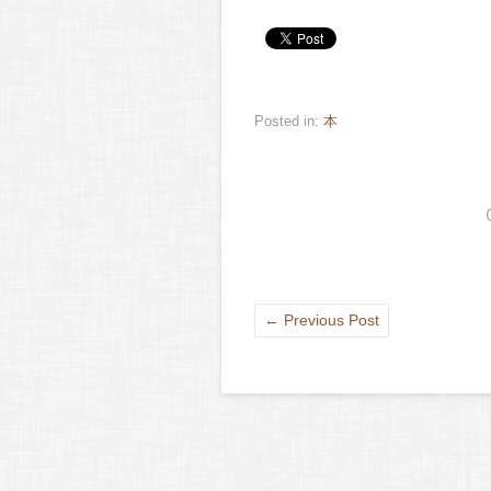
Posted in:
本
←
Previous Post