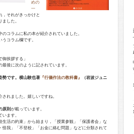
めの
一
れ，それがきっかけと
りました。
中のコラムに私の本が紹介されていました。
いうコラム欄です。
で御挨拶する」
の最後に次のように記されています。
姿勢です。横山験也著
『行儀作法の教科書』
（岩波ジュニ
介されました。嬉しいですね。
の原則
が載っています。
ています。
校生活の約束」から始まり，「授業参観」「保護者会」な
・怪我」「不登校」「お金に絡む問題」などに分類されて