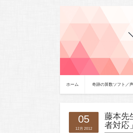
ホーム
奇跡の算数ソフト／
藤本先
05
者対応
12月 2012