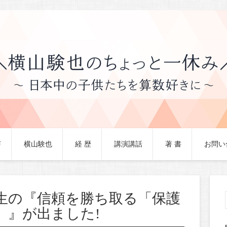
声
横山験也
経 歴
講演講話
著 書
お問い
生の『信頼を勝ち取る「保護
」』が出ました!