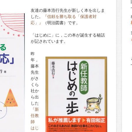
友達の藤本浩行先生が新しく本を出しま
した。
『信頼を勝ち取る「保護者対
応」』
（明治図書）です。
「はじめに」に，この本が誕生する秘話
が記されています。
昨
年，
藤本
先生
がさ
くら
社か
ら出
した
『新
任教
師
はじ