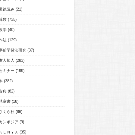
道徳読み
(21)
算数
(735)
数学
(40)
作法
(129)
事前学習法研究
(37)
友人知人
(283)
セミナー
(199)
本
(382)
古典
(82)
児童書
(18)
さくら社
(86)
カンボジア
(9)
ＫＥＮＹＡ
(35)