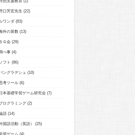
特別支援教育
(1)
野口芳宏先生
(22)
ルワンダ
(83)
海外の算数
(13)
ＳＧ会
(29)
調べ事
(4)
ソフト
(86)
バングラデシュ
(10)
思考ツール
(6)
日本基礎学習ゲーム研究会
(7)
プログラミング
(2)
論語
(14)
外国語活動（英語）
(25)
学習ゲーム
(4)