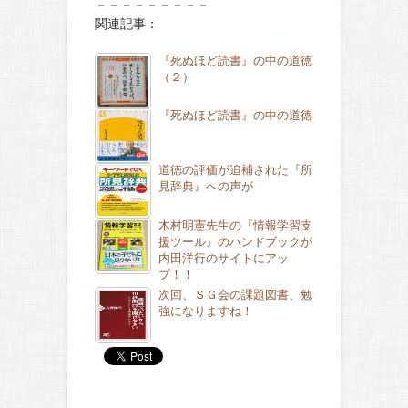
－－－－－－－－－
関連記事：
『死ぬほど読書』の中の道徳
（２）
『死ぬほど読書』の中の道徳
道徳の評価が追補された『所
見辞典』への声が
木村明憲先生の『情報学習支
援ツール』のハンドブックが
内田洋行のサイトにアッ
プ！！
次回、ＳＧ会の課題図書、勉
強になりますね！