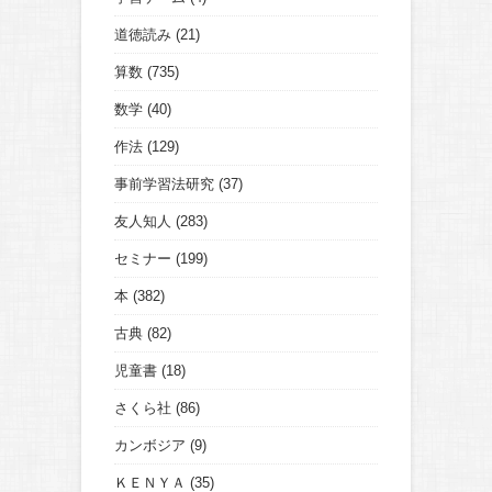
道徳読み
(21)
算数
(735)
数学
(40)
作法
(129)
事前学習法研究
(37)
友人知人
(283)
セミナー
(199)
本
(382)
古典
(82)
児童書
(18)
さくら社
(86)
カンボジア
(9)
ＫＥＮＹＡ
(35)