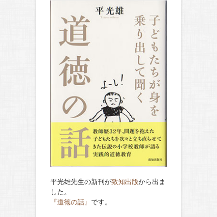
平光雄先生の新刊が
致知出版
から出ま
した。
『道徳の話』
です。