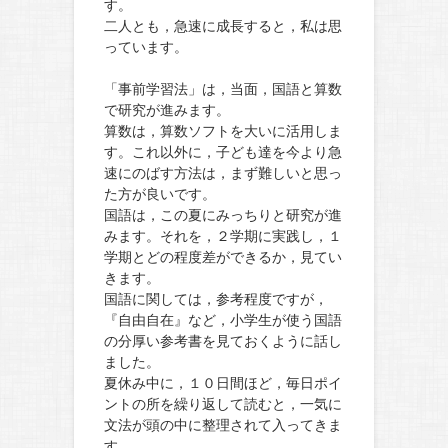
す。
二人とも，急速に成長すると，私は思
っています。
「事前学習法」は，当面，国語と算数
で研究が進みます。
算数は，算数ソフトを大いに活用しま
す。これ以外に，子ども達を今より急
速にのばす方法は，まず難しいと思っ
た方が良いです。
国語は，この夏にみっちりと研究が進
みます。それを，２学期に実践し，１
学期とどの程度差ができるか，見てい
きます。
国語に関しては，参考程度ですが，
『自由自在』など，小学生が使う国語
の分厚い参考書を見ておくように話し
ました。
夏休み中に，１０日間ほど，毎日ポイ
ントの所を繰り返して読むと，一気に
文法が頭の中に整理されて入ってきま
す。