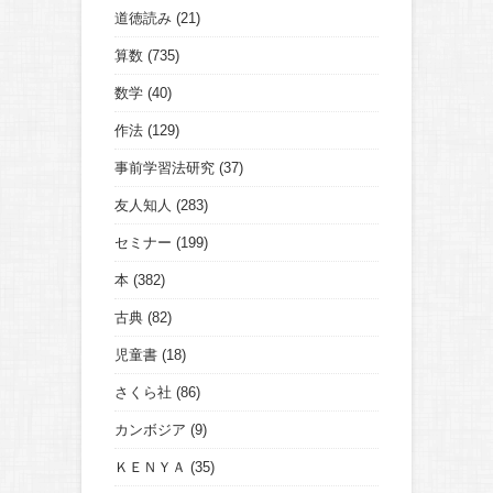
道徳読み
(21)
算数
(735)
数学
(40)
作法
(129)
事前学習法研究
(37)
友人知人
(283)
セミナー
(199)
本
(382)
古典
(82)
児童書
(18)
さくら社
(86)
カンボジア
(9)
ＫＥＮＹＡ
(35)