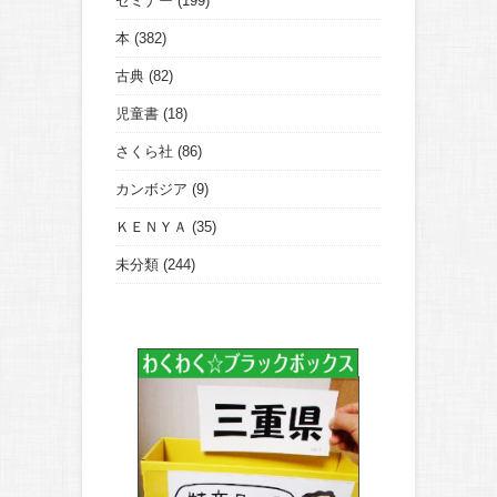
セミナー
(199)
本
(382)
古典
(82)
児童書
(18)
さくら社
(86)
カンボジア
(9)
ＫＥＮＹＡ
(35)
未分類
(244)