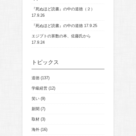
『死ぬほど読書』の中の道徳（２）
17.9.26
『死ぬほど読書』の中の道徳
17.9.25
エジプトの算数の本、佐藤氏から
17.9.24
トピックス
道徳
(137)
学級経営
(12)
笑い
(9)
新聞
(7)
取材
(3)
海外
(16)