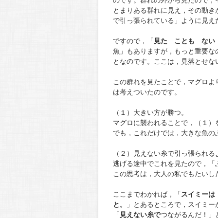
のです。群れの外から見たので，
とまりある群れに見え，その動き
で引っ張られている」ように見え
ですので，「
見た ことも ない
魚」もありますが，もっと重要な
となのです。ここは，見落とせな
この群れを見たことで，マグロよ
は考えついたのです。
（１）大きい方が勝つ。
マグロに襲われることで，（１）
でも，これだけでは，大きな魚の
（２）見えない糸で引っ張られる
逃げる途中でこれを見たので，「
この思考は，大人の私でもたいし
ここまでわかれば，「
スイミーは
と。
」とあるところで，スイミー
「
見えない糸で
つながるんだ！」