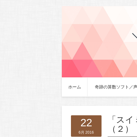
ホーム
奇跡の算数ソフト／
「スイ
22
（２）
6月 2016