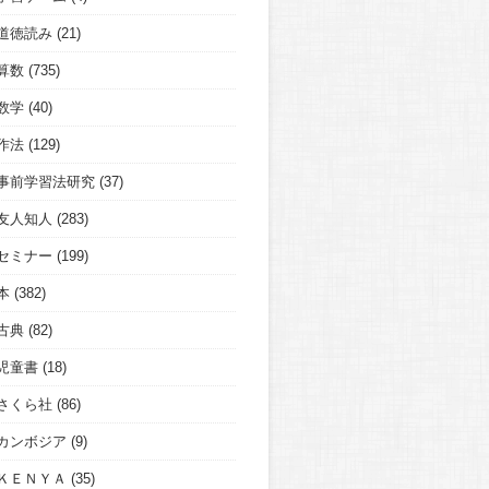
道徳読み
(21)
算数
(735)
数学
(40)
作法
(129)
事前学習法研究
(37)
友人知人
(283)
セミナー
(199)
本
(382)
古典
(82)
児童書
(18)
さくら社
(86)
カンボジア
(9)
ＫＥＮＹＡ
(35)