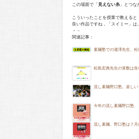
この場面で「
見えない糸
」とつな
こういったことを授業で教えると
良い作品ですね，「スイミー」は
－－
関連記事：
素麺塾での瀧澤先生、松
松島宏典先生の算数は良
流し素麺野口塾。楽しい
今年の流し素麺野口塾、
流し素麺、野口塾は７月