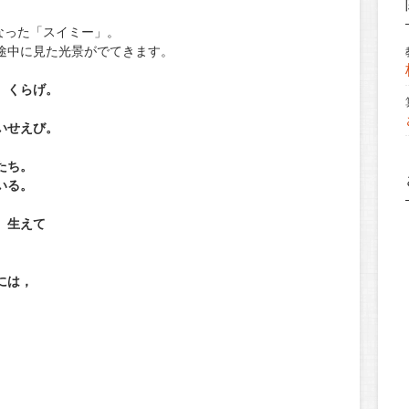
なった「スイミー」。
途中に見た光景がでてきます。
 くらげ。
いせえび。
たち。
いる。
 生えて
には，