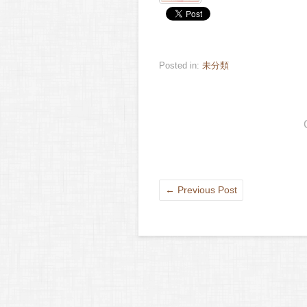
Posted in:
未分類
←
Previous Post