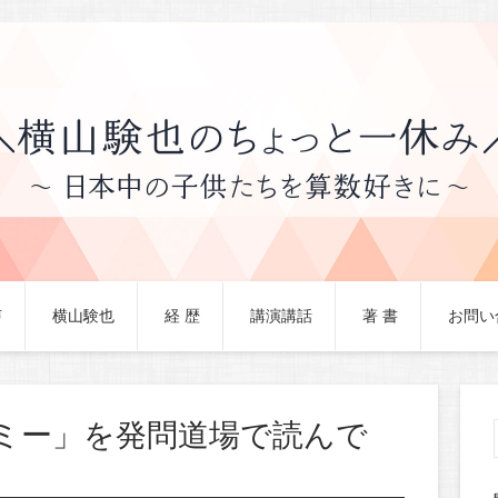
声
横山験也
経 歴
講演講話
著 書
お問い
ミー」を発問道場で読んで