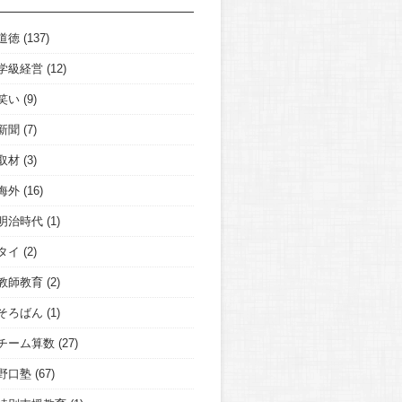
道徳
(137)
学級経営
(12)
笑い
(9)
新聞
(7)
取材
(3)
海外
(16)
明治時代
(1)
タイ
(2)
教師教育
(2)
そろばん
(1)
チーム算数
(27)
野口塾
(67)