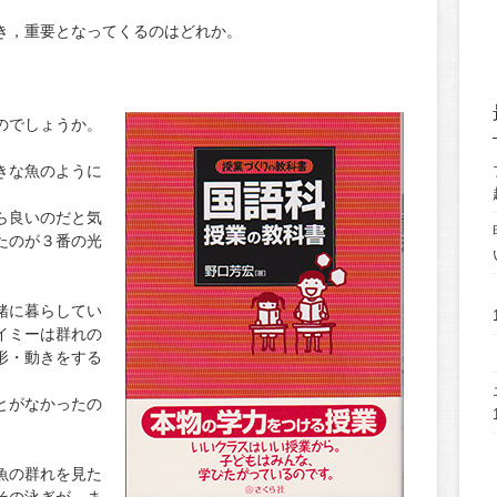
き，重要となってくるのはどれか。
。
のでしょうか。
きな魚のように
ら良いのだと気
たのが３番の光
緒に暮らしてい
イミーは群れの
形・動きをする
とがなかったの
魚の群れを見た