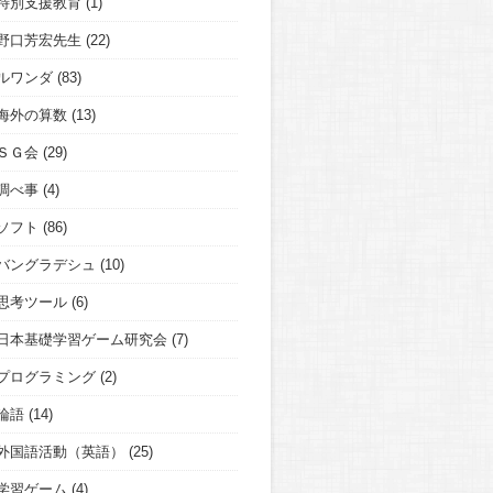
特別支援教育
(1)
野口芳宏先生
(22)
ルワンダ
(83)
海外の算数
(13)
ＳＧ会
(29)
調べ事
(4)
ソフト
(86)
バングラデシュ
(10)
思考ツール
(6)
日本基礎学習ゲーム研究会
(7)
プログラミング
(2)
論語
(14)
外国語活動（英語）
(25)
学習ゲーム
(4)