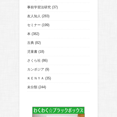
事前学習法研究
(37)
友人知人
(283)
セミナー
(199)
本
(382)
古典
(82)
児童書
(18)
さくら社
(86)
カンボジア
(9)
ＫＥＮＹＡ
(35)
未分類
(244)