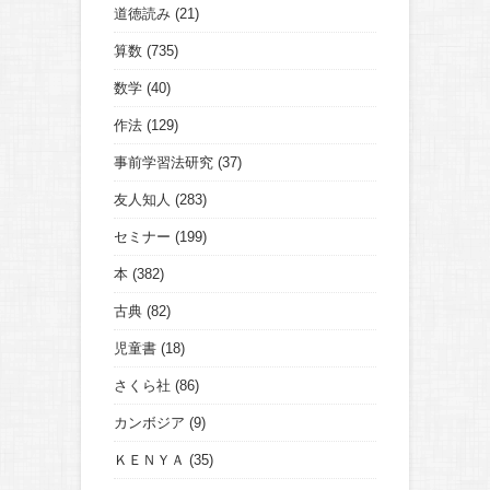
道徳読み
(21)
算数
(735)
数学
(40)
作法
(129)
事前学習法研究
(37)
友人知人
(283)
セミナー
(199)
本
(382)
古典
(82)
児童書
(18)
さくら社
(86)
カンボジア
(9)
ＫＥＮＹＡ
(35)