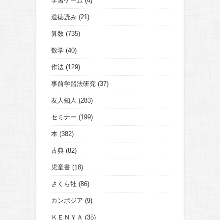
学習ゲーム
(4)
道徳読み
(21)
算数
(735)
数学
(40)
作法
(129)
事前学習法研究
(37)
友人知人
(283)
セミナー
(199)
本
(382)
古典
(82)
児童書
(18)
さくら社
(86)
カンボジア
(9)
ＫＥＮＹＡ
(35)