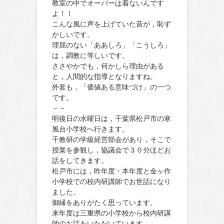
教室の中でオーバーは着ないんです
よ！！
こんな風に声を上げていた昔が，恥ず
かしいです。
理屈のない「ああしろ」「こうしろ」
は，調教に等しいです。
ささやかでも，何かしら理由がある
と，人間的な指導となりますね。
外套も，「価値ある意味づけ」の一つ
です。
－－
明後日の水曜日は，千葉県松戸市の寒
風台小学校へ行きます。
千教研の学級経営部会があり，そこで
授業を参観し，協議会で３０分ほどお
話をしてきます。
松戸市には，昨年度・本年度と金ヶ作
小学校での校内研講師でお世話になり
ました。
御縁をありがたく思っています。
来年度は三重県の小学校から校内研講
師のお話をいただいています。