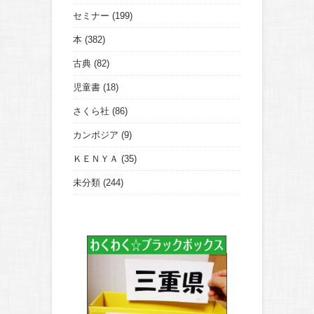
セミナー
(199)
本
(382)
古典
(82)
児童書
(18)
さくら社
(86)
カンボジア
(9)
ＫＥＮＹＡ
(35)
未分類
(244)