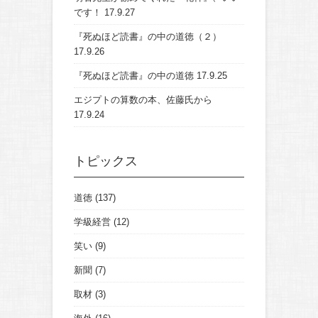
です！
17.9.27
『死ぬほど読書』の中の道徳（２）
17.9.26
『死ぬほど読書』の中の道徳
17.9.25
エジプトの算数の本、佐藤氏から
17.9.24
トピックス
道徳
(137)
学級経営
(12)
笑い
(9)
新聞
(7)
取材
(3)