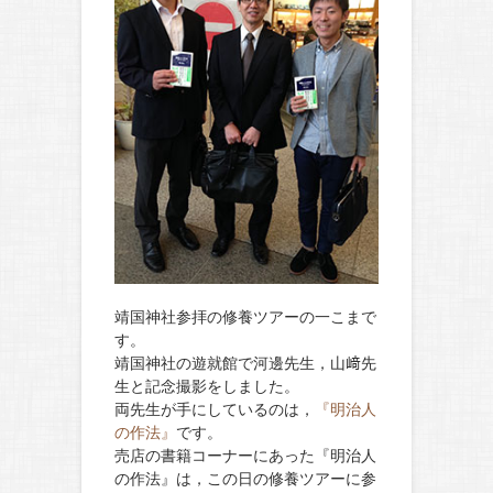
靖国神社参拝の修養ツアーの一こまで
す。
靖国神社の遊就館で河邊先生，山﨑先
生と記念撮影をしました。
両先生が手にしているのは，
『明治人
の作法』
です。
売店の書籍コーナーにあった『明治人
の作法』は，この日の修養ツアーに参