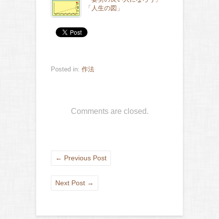
「人生の図」
Posted in:
作法
Comments are closed.
←
Previous Post
Next Post
→