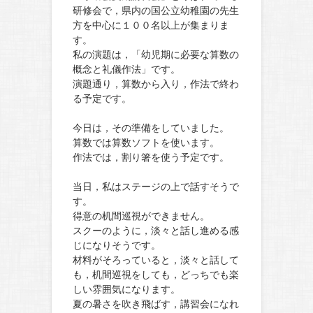
研修会で，県内の国公立幼稚園の先生
方を中心に１００名以上が集まりま
す。
私の演題は，「幼児期に必要な算数の
概念と礼儀作法」です。
演題通り，算数から入り，作法で終わ
る予定です。
今日は，その準備をしていました。
算数では算数ソフトを使います。
作法では，割り箸を使う予定です。
当日，私はステージの上で話すそうで
す。
得意の机間巡視ができません。
スクーのように，淡々と話し進める感
じになりそうです。
材料がそろっていると，淡々と話して
も，机間巡視をしても，どっちでも楽
しい雰囲気になります。
夏の暑さを吹き飛ばす，講習会になれ