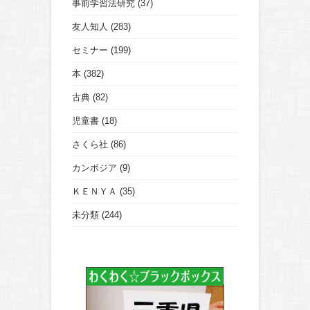
事前学習法研究
(37)
友人知人
(283)
セミナー
(199)
本
(382)
古典
(82)
児童書
(18)
さくら社
(86)
カンボジア
(9)
ＫＥＮＹＡ
(35)
未分類
(244)