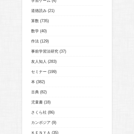
学習ゲーム
(4)
道徳読み
(21)
算数
(735)
数学
(40)
作法
(129)
事前学習法研究
(37)
友人知人
(283)
セミナー
(199)
本
(382)
古典
(82)
児童書
(18)
さくら社
(86)
カンボジア
(9)
ＫＥＮＹＡ
(35)