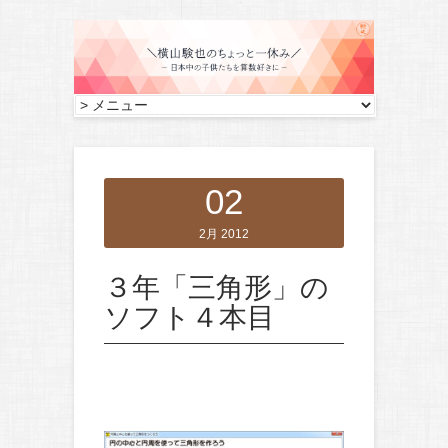
02
2月 2012
３年「三角形」の
ソフト４本目