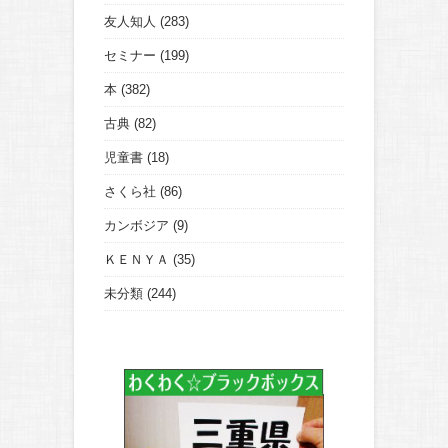
友人知人
(283)
セミナー
(199)
本
(382)
古典
(82)
児童書
(18)
さくら社
(86)
カンボジア
(9)
ＫＥＮＹＡ
(35)
未分類
(244)