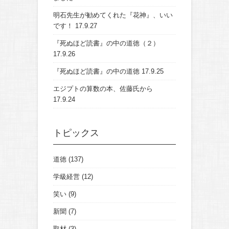
明石先生が勧めてくれた『花神』、いい
です！
17.9.27
『死ぬほど読書』の中の道徳（２）
17.9.26
『死ぬほど読書』の中の道徳
17.9.25
エジプトの算数の本、佐藤氏から
17.9.24
トピックス
道徳
(137)
学級経営
(12)
笑い
(9)
新聞
(7)
取材
(3)