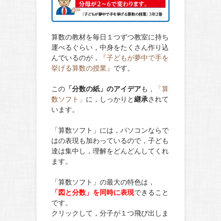
算数の教材を毎日１つずつ教室に持ち
運べるぐらい，中身をたくさん作り込
んでいるのが，
『子どもが夢中で手を
挙げる算数の授業』
です。
この
「分数の紙」のアイデア
も，
「算
数ソフト」
に，しっかりと
継承
されて
います。
「算数ソフト」には，パソコンならで
はの表現も加わっているので，子ども
達は集中し，理解をどんどんしてくれ
ます。
「算数ソフト」の最大の特色は，
「図と分数」を同時に表現
できること
です。
クリックして，分子が１つ飛び出しま