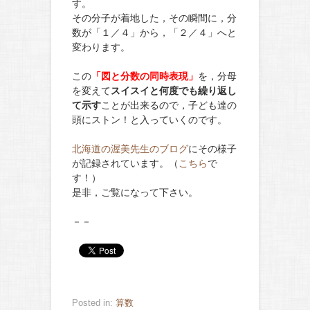
す。
その分子が着地した，その瞬間に，分
数が「１／４」から，「２／４」へと
変わります。
この
「図と分数の同時表現」
を，分母
を変えて
スイスイと何度でも繰り返し
て示す
ことが出来るので，子ども達の
頭にストン！と入っていくのです。
北海道の渥美先生のブログ
にその様子
が記録されています。（
こちら
で
す！）
是非，ご覧になって下さい。
－－
Posted in:
算数