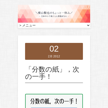
02
2月 2012
「分数の紙」，次
の一手！