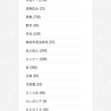
学習ゲーム
(4)
道徳読み
(21)
算数
(735)
数学
(40)
作法
(129)
事前学習法研究
(37)
友人知人
(283)
セミナー
(199)
本
(382)
古典
(82)
児童書
(18)
さくら社
(86)
カンボジア
(9)
ＫＥＮＹＡ
(35)