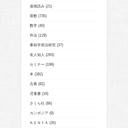
道徳読み
(21)
算数
(735)
数学
(40)
作法
(129)
事前学習法研究
(37)
友人知人
(283)
セミナー
(199)
本
(382)
古典
(82)
児童書
(18)
さくら社
(86)
カンボジア
(9)
ＫＥＮＹＡ
(35)