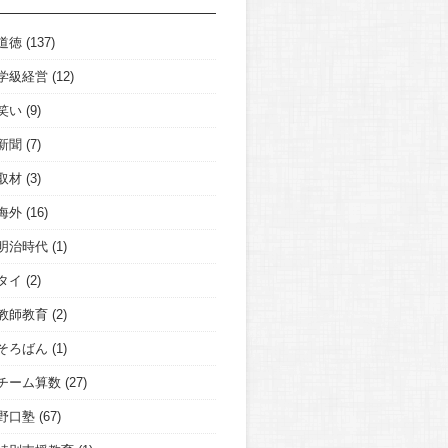
道徳
(137)
学級経営
(12)
笑い
(9)
新聞
(7)
取材
(3)
海外
(16)
明治時代
(1)
タイ
(2)
教師教育
(2)
そろばん
(1)
チーム算数
(27)
野口塾
(67)