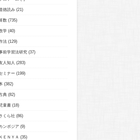
道徳読み
(21)
算数
(735)
数学
(40)
作法
(129)
事前学習法研究
(37)
友人知人
(283)
セミナー
(199)
本
(382)
古典
(82)
児童書
(18)
さくら社
(86)
カンボジア
(9)
ＫＥＮＹＡ
(35)