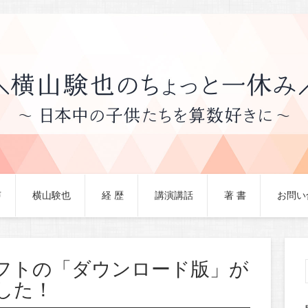
声
横山験也
経 歴
講演講話
著 書
お問い
フトの「ダウンロード版」が
した！