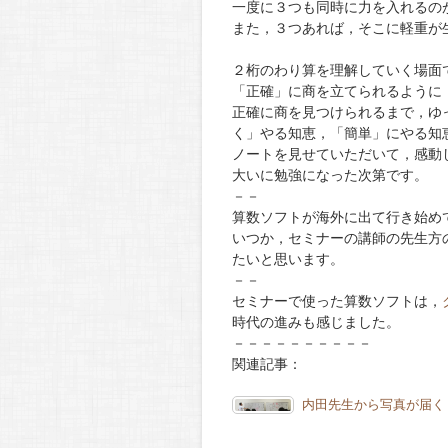
一度に３つも同時に力を入れるの
また，３つあれば，そこに軽重が
２桁のわり算を理解していく場面
「正確」に商を立てられるように
正確に商を見つけられるまで，ゆ
く」やる知恵，「簡単」にやる知
ノートを見せていただいて，感動
大いに勉強になった次第です。
－－
算数ソフトが海外に出て行き始め
いつか，セミナーの講師の先生方
たいと思います。
－－
セミナーで使った算数ソフトは，
時代の進みも感じました。
－－－－－－－－－－
関連記事：
内田先生から写真が届く