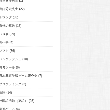
特別支援教育
(1)
野口芳宏先生
(22)
ルワンダ
(83)
海外の算数
(13)
ＳＧ会
(29)
調べ事
(4)
ソフト
(86)
バングラデシュ
(10)
思考ツール
(6)
日本基礎学習ゲーム研究会
(7)
プログラミング
(2)
論語
(14)
外国語活動（英語）
(25)
学習ゲーム
(4)