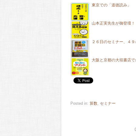
東京での「道徳読み」
山本正実先生が御登壇！
２６日のセミナー、４９
大阪と京都の大垣書店で
Posted in:
算数
,
セミナー