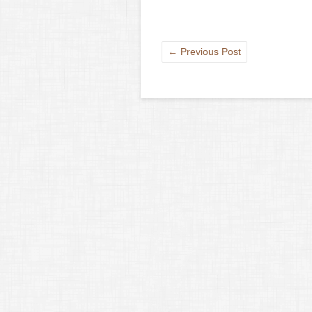
←
Previous Post