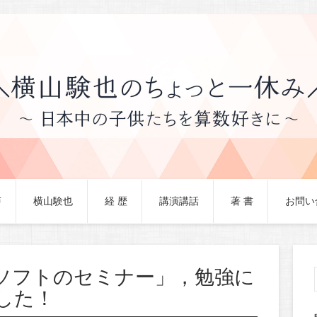
声
横山験也
経 歴
講演講話
著 書
お問い
ソフトのセミナー」，勉強に
した！