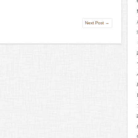
Next Post
→