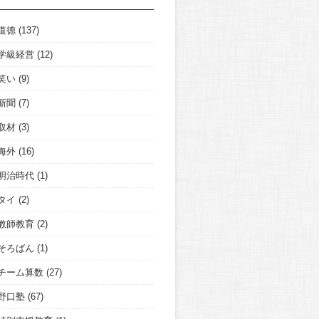
道徳
(137)
学級経営
(12)
笑い
(9)
新聞
(7)
取材
(3)
海外
(16)
明治時代
(1)
タイ
(2)
教師教育
(2)
そろばん
(1)
チーム算数
(27)
野口塾
(67)