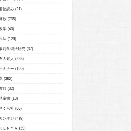
道徳読み
(21)
算数
(735)
数学
(40)
作法
(129)
事前学習法研究
(37)
友人知人
(283)
セミナー
(199)
本
(382)
古典
(82)
児童書
(18)
さくら社
(86)
カンボジア
(9)
ＫＥＮＹＡ
(35)