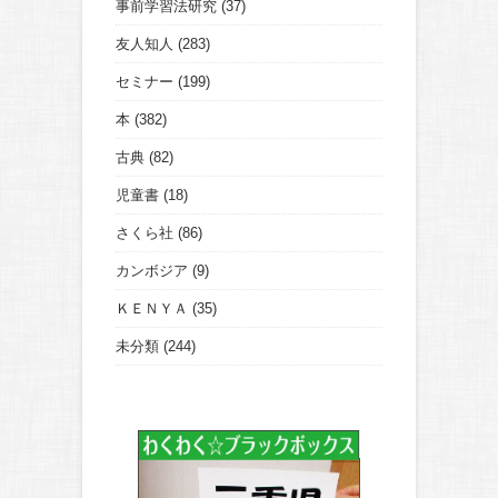
事前学習法研究
(37)
友人知人
(283)
セミナー
(199)
本
(382)
古典
(82)
児童書
(18)
さくら社
(86)
カンボジア
(9)
ＫＥＮＹＡ
(35)
未分類
(244)