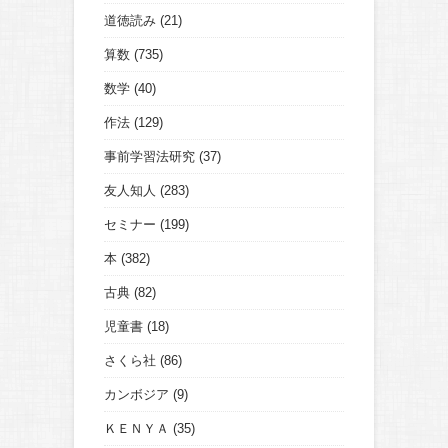
道徳読み
(21)
算数
(735)
数学
(40)
作法
(129)
事前学習法研究
(37)
友人知人
(283)
セミナー
(199)
本
(382)
古典
(82)
児童書
(18)
さくら社
(86)
カンボジア
(9)
ＫＥＮＹＡ
(35)