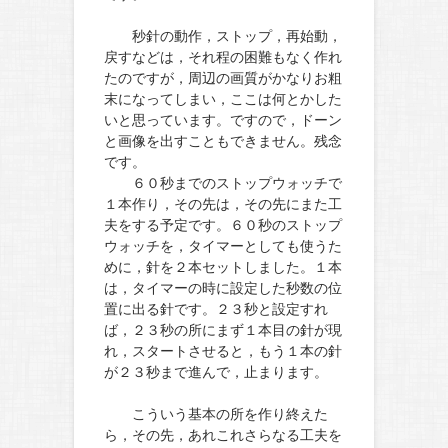
秒針の動作，ストップ，再始動，
戻すなどは，それ程の困難もなく作れ
たのですが，周辺の画質がかなりお粗
末になってしまい，ここは何とかした
いと思っています。ですので，ドーン
と画像を出すこともできません。残念
です。
６０秒までのストップウォッチで
１本作り，その先は，その先にまた工
夫をする予定です。６０秒のストップ
ウォッチを，タイマーとしても使うた
めに，針を２本セットしました。１本
は，タイマーの時に設定した秒数の位
置に出る針です。２３秒と設定すれ
ば，２３秒の所にまず１本目の針が現
れ，スタートさせると，もう１本の針
が２３秒まで進んで，止まります。
こういう基本の所を作り終えた
ら，その先，あれこれさらなる工夫を