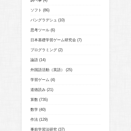
調べ事
(4)
ソフト
(86)
バングラデシュ
(10)
思考ツール
(6)
日本基礎学習ゲーム研究会
(7)
プログラミング
(2)
論語
(14)
外国語活動（英語）
(25)
学習ゲーム
(4)
道徳読み
(21)
算数
(735)
数学
(40)
作法
(129)
事前学習法研究
(37)