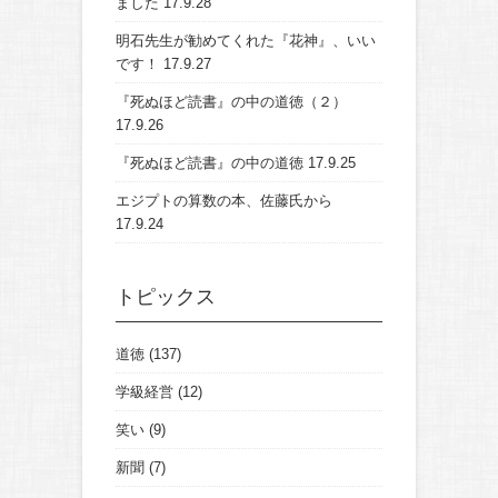
ました
17.9.28
明石先生が勧めてくれた『花神』、いい
です！
17.9.27
『死ぬほど読書』の中の道徳（２）
17.9.26
『死ぬほど読書』の中の道徳
17.9.25
エジプトの算数の本、佐藤氏から
17.9.24
トピックス
道徳
(137)
学級経営
(12)
笑い
(9)
新聞
(7)