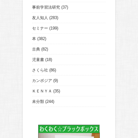
事前学習法研究
(37)
友人知人
(283)
セミナー
(199)
本
(382)
古典
(82)
児童書
(18)
さくら社
(86)
カンボジア
(9)
ＫＥＮＹＡ
(35)
未分類
(244)