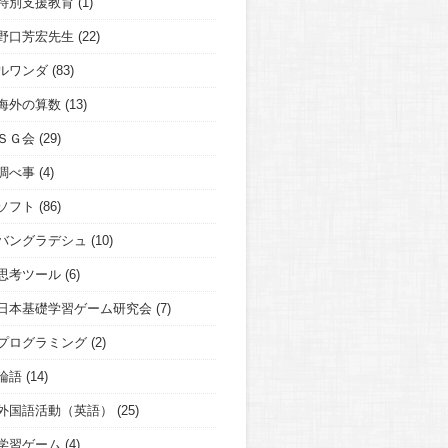
特別支援教育
(1)
野口芳宏先生
(22)
ルワンダ
(83)
海外の算数
(13)
ＳＧ会
(29)
調べ事
(4)
ソフト
(86)
バングラデシュ
(10)
思考ツール
(6)
日本基礎学習ゲーム研究会
(7)
プログラミング
(2)
論語
(14)
外国語活動（英語）
(25)
学習ゲーム
(4)