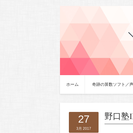
ホーム
奇跡の算数ソフト／
野口塾
27
3月 2017