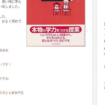
、若い頃に学ん
い出しました。
した。
』
がよく売れて
島先生
いです！
ですね
２日とも参加予定