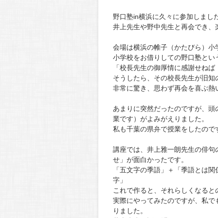
野口塾in横浜に久々に参加しまし
井上先生や野中先生と再会でき、
会場は横浜の帷子（かたびら）小
小学校をお借りしての野口塾とい
「校長先生の御厚情に感謝せねば
そうしたら、その校長先生が旧知
非常に驚き、思わず再会を喜ぶ熱
あまりに突然だったのですが、頭
業です）がよみがえりました。
私も千葉の県弁で授業をしたので
講座では、井上雅一朗先生の俳句
せ」が面白かったです。
「五文字の季語」＋「季語とは関
字」
これで作ると、それらしくなると
実際にやってみたのですが、私で
りました。