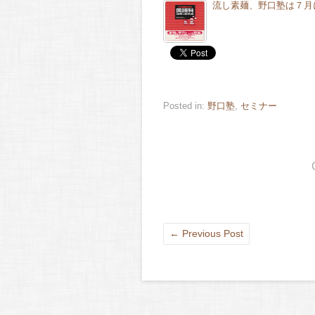
流し素麺、野口塾は７月
Posted in:
野口塾
,
セミナー
←
Previous Post