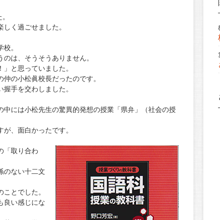
た。
楽しく過ごせました。
学校。
うのは、そうそうありません。
！」と思っていました。
の仲の小松眞校長だったのです。
い握手を交わしました。
の中には小松先生の驚異的発想の授業「県弁」（社会の授
すが、面白かったです。
の「取り合わ
係のない十二文
のことでした。
も良い感じにな