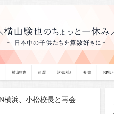
声
横山験也
経 歴
講演講話
著 書
お問い
IN横浜、小松校長と再会