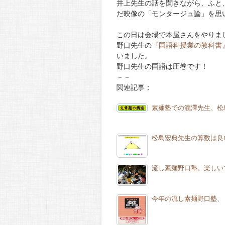
井上先生の話を聞きながら、ふと
だ映像の「モンタージュ論」を思
この日は会場で本屋さんをやりま
野口先生の
『国語科授業の教科書
いました。
野口先生の国語は圧巻です！
－－
関連記事：
素麺塾での瀧澤先生、松
松島宏典先生の算数は良
流し素麺野口塾。楽しい
今年の流し素麺野口塾、