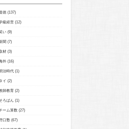
道徳
(137)
学級経営
(12)
笑い
(9)
新聞
(7)
取材
(3)
海外
(16)
明治時代
(1)
タイ
(2)
教師教育
(2)
そろばん
(1)
チーム算数
(27)
野口塾
(67)