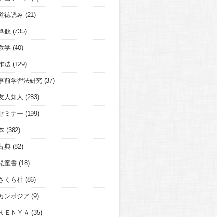
道徳読み
(21)
算数
(735)
数学
(40)
作法
(129)
事前学習法研究
(37)
友人知人
(283)
セミナー
(199)
本
(382)
古典
(82)
児童書
(18)
さくら社
(86)
カンボジア
(9)
ＫＥＮＹＡ
(35)