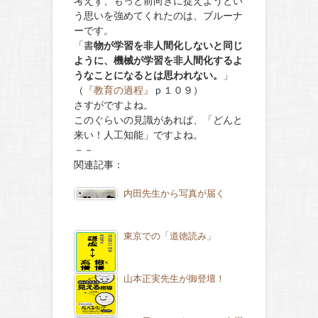
考えず、もっと前向きに捉えようとい
う思いを強めてくれたのは、ブルーナ
ーです。
「書
物が学習を非人間化しないと同じ
ように、機械が学習を非人間化するよ
うなことになるとは思われない。
」
（
『教育の過程』
ｐ１０９）
さすがですよね。
このぐらいの見識があれば、「どんと
来い！人工知能」ですよね。
－－
関連記事：
内田先生から写真が届く
東京での「道徳読み」
山本正実先生が御登壇！