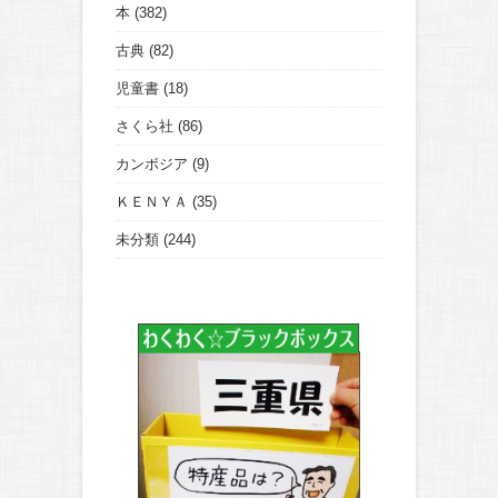
本
(382)
古典
(82)
児童書
(18)
さくら社
(86)
カンボジア
(9)
ＫＥＮＹＡ
(35)
未分類
(244)