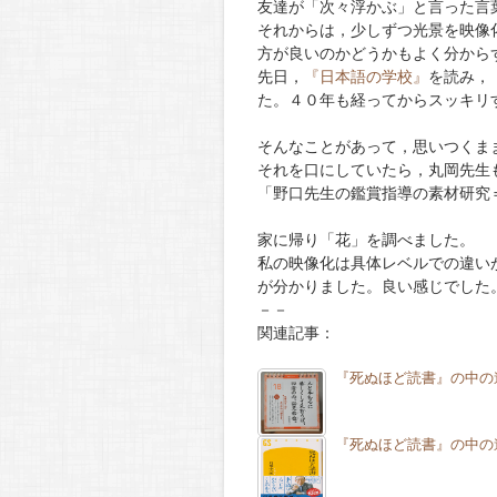
友達が「次々浮かぶ」と言った言
それからは，少しずつ光景を映像
方が良いのかどうかもよく分から
先日，
『日本語の学校』
を読み，
た。４０年も経ってからスッキリ
そんなことがあって，思いつくま
それを口にしていたら，丸岡先生
「野口先生の鑑賞指導の素材研究
家に帰り「花」を調べました。
私の映像化は具体レベルでの違い
が分かりました。良い感じでした
－－
関連記事：
『死ぬほど読書』の中の
『死ぬほど読書』の中の