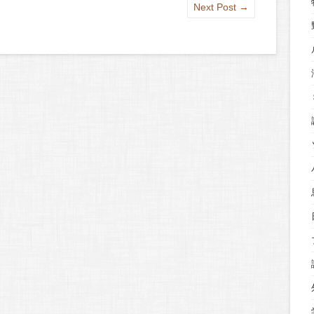
Next Post
→