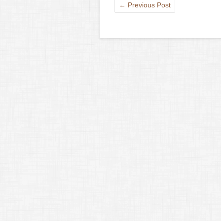
←
Previous Post