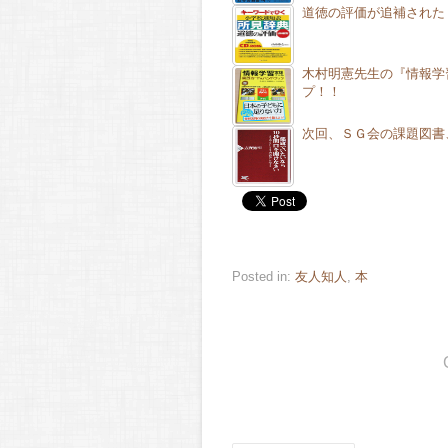
道徳の評価が追補された
木村明憲先生の『情報学
プ！！
次回、ＳＧ会の課題図書
Posted in:
友人知人
,
本