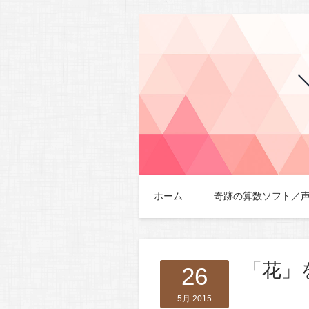
ホーム
奇跡の算数ソフト／
「花」
26
5月 2015