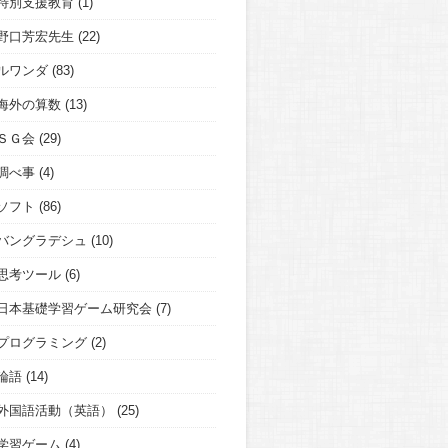
特別支援教育
(1)
野口芳宏先生
(22)
ルワンダ
(83)
海外の算数
(13)
ＳＧ会
(29)
調べ事
(4)
ソフト
(86)
バングラデシュ
(10)
思考ツール
(6)
日本基礎学習ゲーム研究会
(7)
プログラミング
(2)
論語
(14)
外国語活動（英語）
(25)
学習ゲーム
(4)