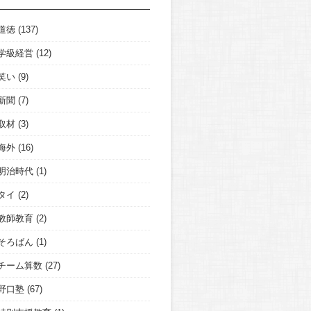
道徳
(137)
学級経営
(12)
笑い
(9)
新聞
(7)
取材
(3)
海外
(16)
明治時代
(1)
タイ
(2)
教師教育
(2)
そろばん
(1)
チーム算数
(27)
野口塾
(67)