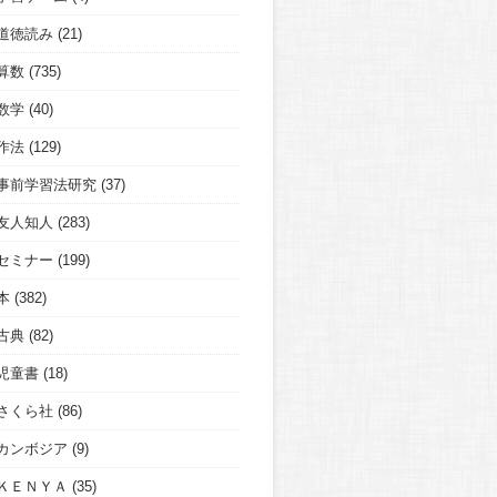
道徳読み
(21)
算数
(735)
数学
(40)
作法
(129)
事前学習法研究
(37)
友人知人
(283)
セミナー
(199)
本
(382)
古典
(82)
児童書
(18)
さくら社
(86)
カンボジア
(9)
ＫＥＮＹＡ
(35)