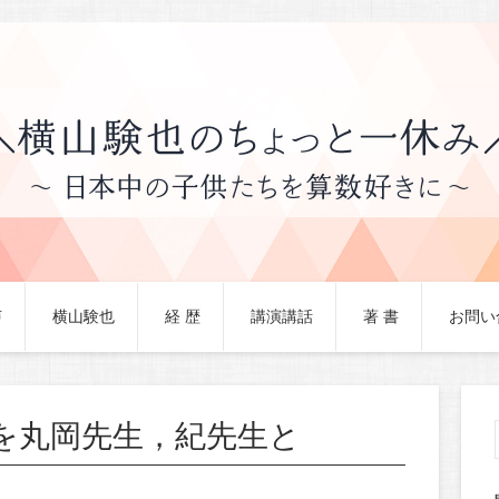
声
横山験也
経 歴
講演講話
著 書
お問い
を丸岡先生，紀先生と