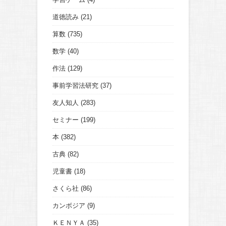
道徳読み
(21)
算数
(735)
数学
(40)
作法
(129)
事前学習法研究
(37)
友人知人
(283)
セミナー
(199)
本
(382)
古典
(82)
児童書
(18)
さくら社
(86)
カンボジア
(9)
ＫＥＮＹＡ
(35)