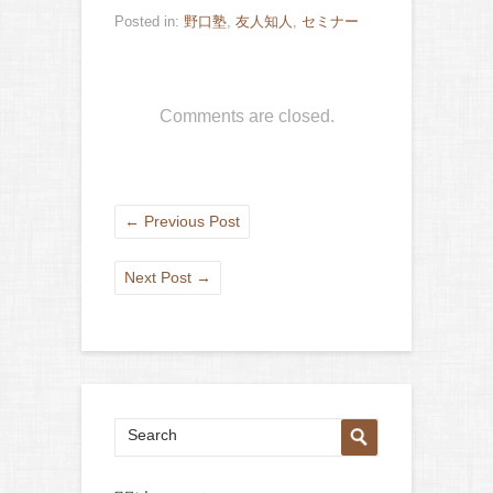
Posted in:
野口塾
,
友人知人
,
セミナー
Comments are closed.
←
Previous Post
Next Post
→