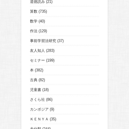
道徳読み
(21)
算数
(735)
数学
(40)
作法
(129)
事前学習法研究
(37)
友人知人
(283)
セミナー
(199)
本
(382)
古典
(82)
児童書
(18)
さくら社
(86)
カンボジア
(9)
ＫＥＮＹＡ
(35)
未分類
(244)