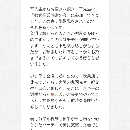
平先生からお招きを頂き，平先生の
「教師卒業感謝の会」に参加してきま
した。この春，御退職をされたので，
それを祝う会です。
普通は教わった人たちが謝恩会を開く
のですが，この会は平先生が開いてい
ます。なんとも不思議な感じがしまし
たが，お招きしたい方をしっかりお招
きできるので，参加してなるほどと思
いました。
少し早く会場に着いたので，喫茶店で
休んでいたら，大阪の丸岡先生，紀先
生と出会いました。そこに，スキーの
選手だった
角皆氏
がご夫妻でやってこ
られ，前夜祭ならぬ，前時会を開いた
感じになりました。
会は前半が祝辞，後半が出し物を中心
としたパーティで実に充実した会でし