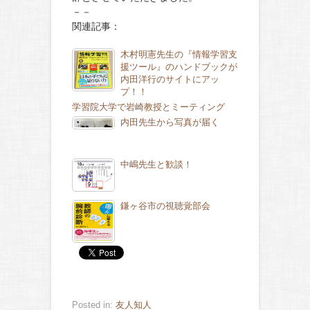
－－
関連記事：
木村明憲先生の『情報学習支
援ツール』のハンドブックが
内田洋行のサイトにアッ
プ！！
学習院大学で岩崎教授とミーティング
内田先生から写真が届く
中嶋先生と歓談！
鎌ヶ谷市の視聴覚部会
Posted in:
友人知人