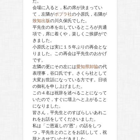
た。
会場に入ると，私の席が決まってい
て，左隣が
ポプラ社
の小原氏，右隣が
致知出版
の川久保氏でした。
平先生の本を出しているところが共通
項で，席に着くや，楽しくご挨拶がで
きました。
小原氏とは実に１５年ぶりの再会とな
りました。この再会は平先生のおかげ
です。
左隣の更にその左には
愛知県卸協
の代
表理事，谷口氏です。さくら社として
大変お世話になっている方です。日頃
の御礼を申し上げました。
この４名は祝辞を述べることになって
いたので，すぐに壇上へと上がること
になりました。
皆さん，平先生とのすばらしいあれこ
れをお話をしてくださいました。
私は「ご恩返しの“恩”」の話をしつ
つ，平先生とのことをお話しして，祝
辞とさせていただきました。