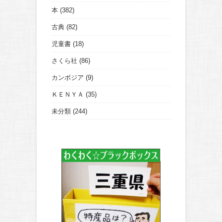
本
(382)
古典
(82)
児童書
(18)
さくら社
(86)
カンボジア
(9)
ＫＥＮＹＡ
(35)
未分類
(244)