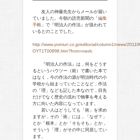
友人の神藤先生からメールが届い
ていました。今朝の読売新聞の「
編集
手帳
」で『明治人の作法』が扱われて
いるとのことでした。
http://www.yomiuri.co.jp/editorial/column1/news/20110
OYT1T00898.htm?from=navlc
『明治人の作法』は，何をどうす
るというハウツー（術）で書いた本で
はなく，今の作法の源が明治時代の小
学校から始まっていたことなど，作法
の「理」なども記した本なので，目先
だけでなく歴史の流れで物事を考える
方に向いた内容になっています。
若い人はどうしても「術」を求め
ますが，その「術」には，「なぜ？」
とか「根本」とか「そもそも」とか，
そういう「理」がその中に同居してい
ます。