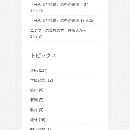
『死ぬほど読書』の中の道徳（２）
17.9.26
『死ぬほど読書』の中の道徳
17.9.25
エジプトの算数の本、佐藤氏から
17.9.24
トピックス
道徳
(137)
学級経営
(12)
笑い
(9)
新聞
(7)
取材
(3)
海外
(16)
明治時代
(1)