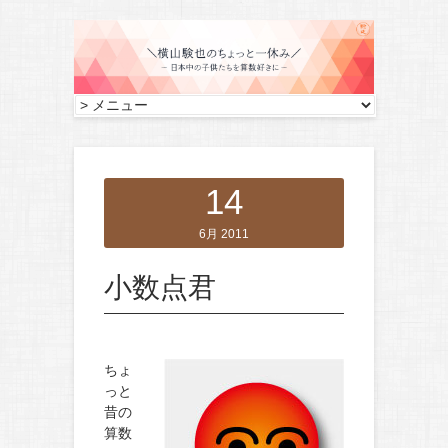
14
6月 2011
小数点君
ちょ
っと
昔の
算数