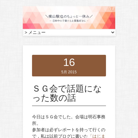
16
5月 2015
ＳＧ会で話題にな
った数の話
今日はＳＧ会でした。会場は明石事務
所。
参加者は必ずレポートを持って行くの
で，私は以前ブログに書いた
「はじま