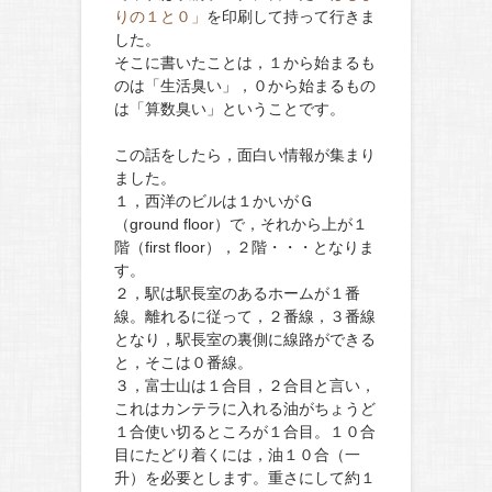
りの１と０」
を印刷して持って行きま
した。
そこに書いたことは，１から始まるも
のは「生活臭い」，０から始まるもの
は「算数臭い」ということです。
この話をしたら，面白い情報が集まり
ました。
１，西洋のビルは１かいがＧ
（
ground floor
）で，それから上が１
階（
first floor
），２階・・・となりま
す。
２，駅は駅長室のあるホームが１番
線。離れるに従って，２番線，３番線
となり，駅長室の裏側に線路ができる
と，そこは０番線。
３，富士山は１合目，２合目と言い，
これはカンテラに入れる油がちょうど
１合使い切るところが１合目。１０合
目にたどり着くには，油１０合（一
升）を必要とします。重さにして約１