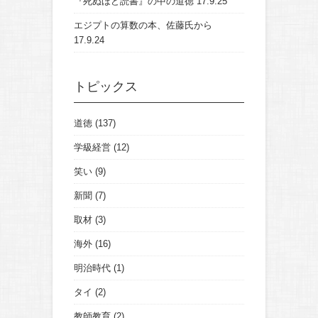
『死ぬほど読書』の中の道徳
17.9.25
エジプトの算数の本、佐藤氏から
17.9.24
トピックス
道徳
(137)
学級経営
(12)
笑い
(9)
新聞
(7)
取材
(3)
海外
(16)
明治時代
(1)
タイ
(2)
教師教育
(2)