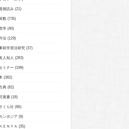
道徳読み
(21)
算数
(735)
数学
(40)
作法
(129)
事前学習法研究
(37)
友人知人
(283)
セミナー
(199)
本
(382)
古典
(82)
児童書
(18)
さくら社
(86)
カンボジア
(9)
ＫＥＮＹＡ
(35)