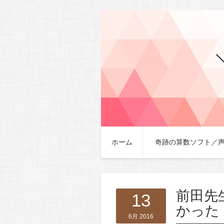
ホーム
奇跡の算数ソフト／
前田先
13
かった
6月 2016