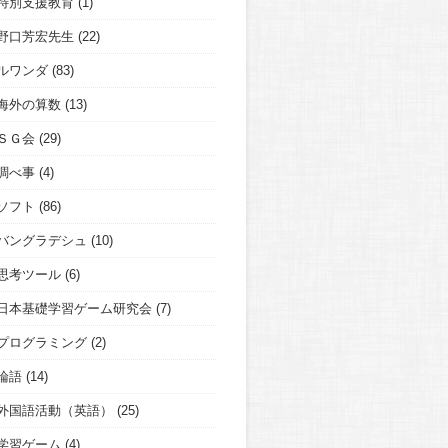
特別支援教育
(1)
野口芳宏先生
(22)
ルワンダ
(83)
海外の算数
(13)
ＳＧ会
(29)
調べ事
(4)
ソフト
(86)
バングラデシュ
(10)
思考ツール
(6)
日本基礎学習ゲーム研究会
(7)
プログラミング
(2)
論語
(14)
外国語活動（英語）
(25)
学習ゲーム
(4)