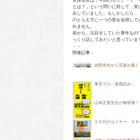
菅原先生は，今回のセミナーで「
とは？」という問いに対して，実
出していました。もしかしたら，
のとらえ方に一つの形を会得して
れません。
前から，注目をしていた青年なの
っくり話してみたいと思っていま
－－
関連記事：
内田先生から写真が届く
東京での「道徳読み」
山本正実先生が御登壇！
２６日のセミナー、４９