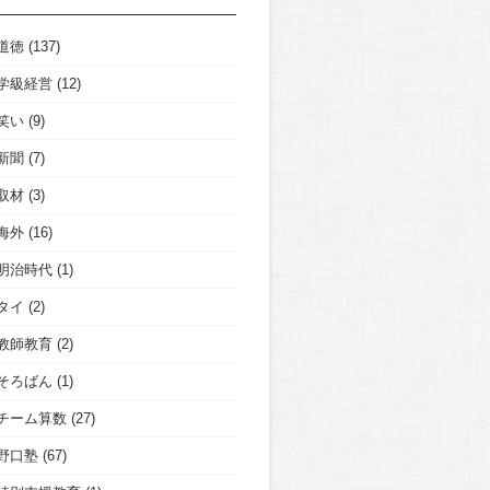
道徳
(137)
学級経営
(12)
笑い
(9)
新聞
(7)
取材
(3)
海外
(16)
明治時代
(1)
タイ
(2)
教師教育
(2)
そろばん
(1)
チーム算数
(27)
野口塾
(67)