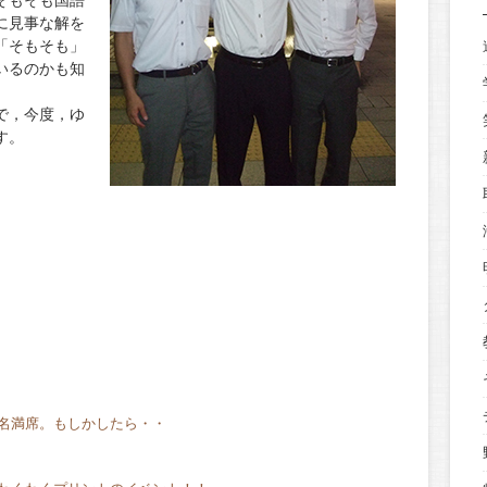
そもそも国語
に見事な解を
「そもそも」
いるのかも知
で，今度，ゆ
す。
名満席。もしかしたら・・