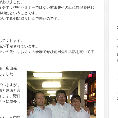
がありました。
イチで，啓発セミナーではない前田先生の話に啓発を感じ
本物だということです。
ついて真剣に取り組んで来たのです。
してくれます。
催が予定されています。
ァンの先生，お近くの会場でぜひ前田先生の話を聞いて下
後，広山先
しました。
ていますが，
語と道徳と言
きます。野口
さらに成長し