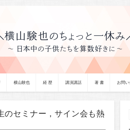
声
横山験也
経 歴
講演講話
著 書
お問い
生のセミナー，サイン会も熱