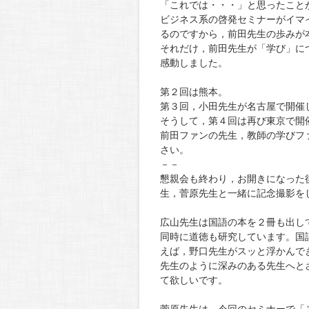
「これでは・・・」と思ったこと
ビジネス系の啓発セミナーがイマ
るのですから，前田先生の歩みが
それだけ，前田先生が「学び」に
感動しました。
第２回は熊本。
第３回，小田先生が名古屋で開催
そうして，第４回は再び東京で開
前田ファンの先生，教師の学びフ
さい。
－－
懇親会も終わり，お開きになった
生，菅原先生と一緒に記念撮影を
広山先生は国語の本を２冊も出し
同時に道徳も研究しています。国
えば，野口先生がスッと浮かんで
先生のように深みのある先生へと
て欲しいです。