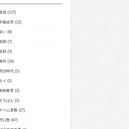
道徳
(137)
学級経営
(12)
笑い
(9)
新聞
(7)
取材
(3)
海外
(16)
明治時代
(1)
タイ
(2)
教師教育
(2)
そろばん
(1)
チーム算数
(27)
野口塾
(67)