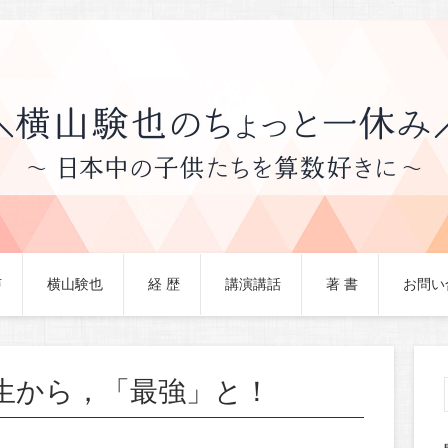
声
横山験也
経 歴
講演講話
著 書
お問い
生から，「最強」と！