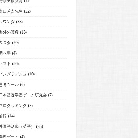
特別支援教育
(1)
野口芳宏先生
(22)
ルワンダ
(83)
海外の算数
(13)
ＳＧ会
(29)
調べ事
(4)
ソフト
(86)
バングラデシュ
(10)
思考ツール
(6)
日本基礎学習ゲーム研究会
(7)
プログラミング
(2)
論語
(14)
外国語活動（英語）
(25)
学習ゲーム
(4)