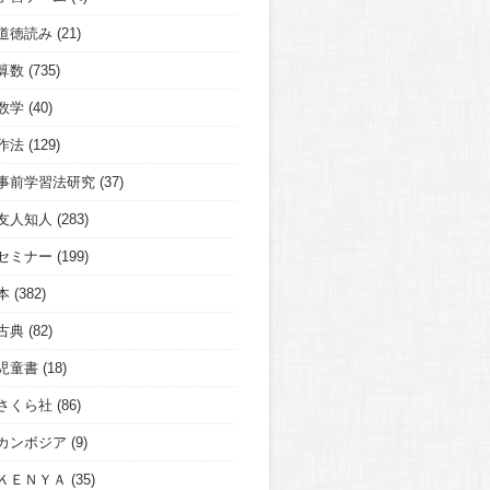
道徳読み
(21)
算数
(735)
数学
(40)
作法
(129)
事前学習法研究
(37)
友人知人
(283)
セミナー
(199)
本
(382)
古典
(82)
児童書
(18)
さくら社
(86)
カンボジア
(9)
ＫＥＮＹＡ
(35)