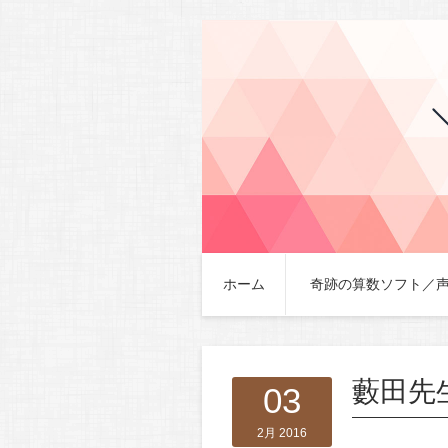
ホーム
奇跡の算数ソフト／
藪田先
03
2月 2016