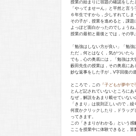
授業の始まりに宿題の確認をした
「やってませーん」と平然と言う
６年生ですから，少しすれてしま
その子が，授業を進めると，課題
よっぽど面白かったのでしょうね
授業の最初と最後とでは，その学
「勉強はしない方が良い」「勉強
ただ，何とはなく，気がついたら
でも，心の奥底には，「勉強は大
藪田先生の授業は，その奥底にあ
妙な返事をした子が，V字回復の
ところで，この
『子どもが夢中で
とんど記されていないところにあ
なぜ，解説をあまり載せていない
「きまり」は規則正しいので，繰
何度かクリックしたり，ドラッグ
ってきます。
この「きまりがわかる」という感
ここを授業中に体験できると，算