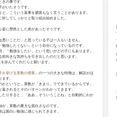
ときの事です。
子がいたそうです。
うと，こういう返事を臆面もなく言うことがあります。
に対してしっかりと取り組み始めました。
。
ぶ姿に歴然とした差があったそうです。
は悪いことだ」と思っている子は一人もいません。
「勉強したくない」という自分になっているのです。
切」「勉強をしたい」という思いがどの子にもあります。
る前向きな気持ちを引き出したのだと思います。
道を歩んでくれたらと願います。
手を挙げる算数の授業』
の一つの大きな特徴は，解説がほ
ります。
のかというと，算数が「きまり」でできているからです。
り返されるとそのパターンがわかってきます。
したりすると，「ああ，そういうことね」と自動的にわか
触が，算数の重大な面白さなのです。
数は面白い勉強に感じられてきます。