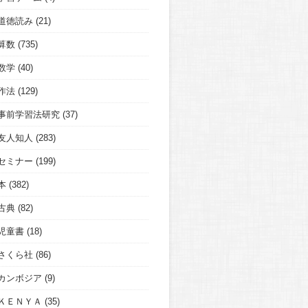
道徳読み
(21)
算数
(735)
数学
(40)
作法
(129)
事前学習法研究
(37)
友人知人
(283)
セミナー
(199)
本
(382)
古典
(82)
児童書
(18)
さくら社
(86)
カンボジア
(9)
ＫＥＮＹＡ
(35)