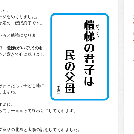
した。
ージをめくりました。
か定め，ほぼ終了です。
いろと勉強になりまし
節
「愷悌(がいてい)の君
良い響きで心に残りまし
教わったら，子ども達に
りますね。
すよね。
って，一言言って終わりにしてくれます。
プ童話の北風と太陽の話をしてくれました。