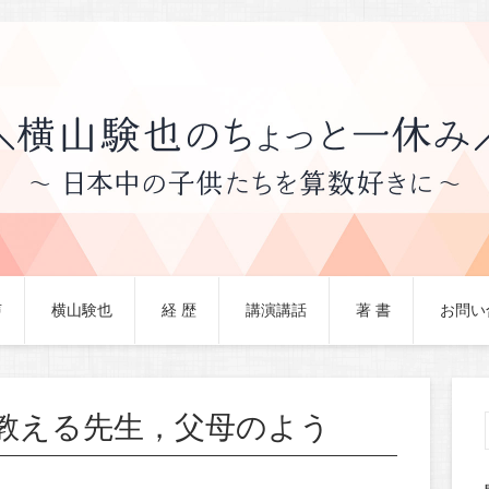
声
横山験也
経 歴
講演講話
著 書
お問い
教える先生，父母のよう