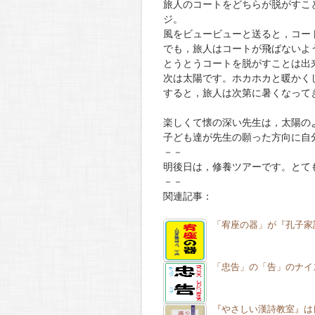
旅人のコートをどちらが脱がすこ
ジ。
風をビュービューと送ると，コー
でも，旅人はコートが飛ばないよ
とうとうコートを脱がすことは出
次は太陽です。ホカホカと暖かく
すると，旅人は次第に暑くなって
楽しくて懐の深い先生は，太陽の
子ども達が先生の願った方向に自
－－
明後日は，修養ツアーです。とて
－－
関連記事：
「宥座の器」が『孔子家
「忠告」の「告」のナイ
『やさしい漢詩教室』は