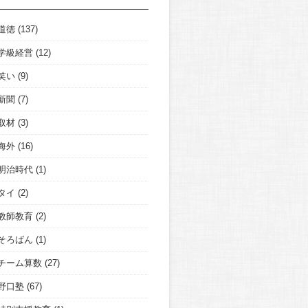
道徳
(137)
学級経営
(12)
笑い
(9)
新聞
(7)
取材
(3)
海外
(16)
明治時代
(1)
タイ
(2)
教師教育
(2)
そろばん
(1)
チーム算数
(27)
野口塾
(67)