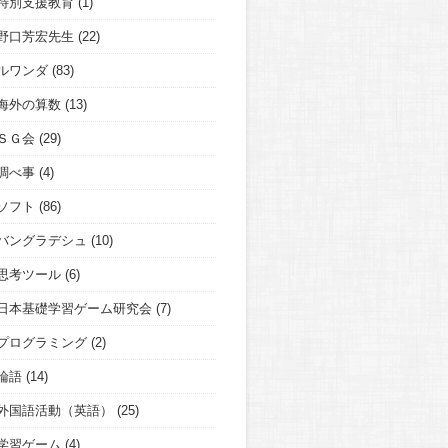
特別支援教育
(1)
野口芳宏先生
(22)
ルワンダ
(83)
海外の算数
(13)
ＳＧ会
(29)
調べ事
(4)
ソフト
(86)
バングラデシュ
(10)
思考ツール
(6)
日本基礎学習ゲーム研究会
(7)
プログラミング
(2)
論語
(14)
外国語活動（英語）
(25)
学習ゲーム
(4)