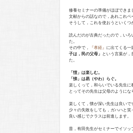
修養セミナーの準備がほぼできま
文献からの話なので，あれこれペ
そうして，これを使おうといくつ
読んだのが古典だったので，いろ
た。
その中で，
『孝経』
に出てくる一
子は，民の父母」
という言葉が，
た。
「愷」は楽しむ。
「悌」は易（やわ）らぐ。
楽しくって，和らいでいる先生に
とってその先生は父母のようにな
楽しくて，懐が深い先生は良いで
少々の失敗をしても，ガハハと笑
良い感じでクラスは前進します。
昔，有田先生がセミナーでイソッ