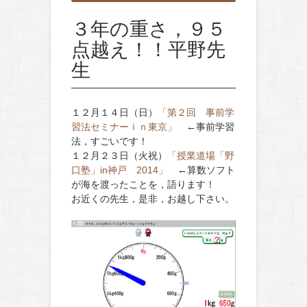
３年の重さ，９５
点越え！！平野先
生
１２月１４日（日）
「第２回 事前学
習法セミナーｉｎ東京」
←事前学習
法，すごいです！
１２月２３日（火祝）
「授業道場「野
口塾」in神戸 2014」
←算数ソフト
が海を渡ったことを，語ります！
お近くの先生，是非，お越し下さい。