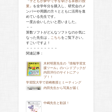
『
子どもが夢中で手を挙げる算数の授
業』
を全学年分を購入し、研究会のメ
ンバーや周囲の方々とともに活用を進
めている先生です。
一度お会いしたいと思いました。
－－
算数ソフトがどんなソフトなのか気に
なった先生は，
こちら
をご覧下さい。
すごいですよ！
－－－－－－－－－
関連記事：
木村明憲先生の『情報学習支
援ツール』のハンドブックが
内田洋行のサイトにアッ
プ！！
学習院大学で岩崎教授とミーティング
内田先生から写真が届く
中嶋先生と歓談！