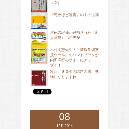
（２）
『死ぬほど読書』の中の道徳
道徳の評価が追補された『所
見辞典』への声が
木村明憲先生の『情報学習支
援ツール』のハンドブックが
内田洋行のサイトにアッ
プ！！
次回、ＳＧ会の課題図書、勉
強になりますね！
08
12月 2014