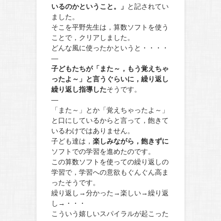
いるのかということ。」
と記されてい
ました。
そこを平野先生は，算数ソフトを使う
ことで，クリアしました。
どんな風に使ったかというと・・・・
—
子どもたちが「また～，もう覚えちゃ
ったよ～」と言うぐらいに，繰り返し
繰り返し指導した
そうです。
—
「また～」とか「覚えちゃったよ～」
と口にしているからと言って，飽きて
いるわけではありません。
子ども達は，
楽しみながら，飽きずに
ソフトでの学習を進めたのです。
この算数ソフトを使っての繰り返しの
学習で，学習への意欲もぐんぐん高ま
ったそうです。
繰り返し→分かった→楽しい→繰り返
し→・・・
こういう嬉しいスパイラルが起こった