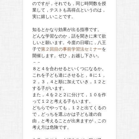
のですが，それでも，同じ時間数を授
業して，テストも高得点というのは，
実に嬉しいことです。
知るとかなり効果が出る指導です。
どんな学習なのか，話を聞きに来て欲
しいと願います。今度の日曜に，八王
子で
第２回目の事前学習法セミナー
を
開催します。ぜひ，お越し下さい。
－－
８と４を合わせるといくつになるか。
これを子ども達にさせると，８に１，
２，３，４と順に加えていき，１２と
する子がいます。
また，４を２と２に分けて，１０を作
って１２と考える子もいます。
どちらでやっても，１２と出てくるの
で，どっちを選ぶかは子ども達の自
由，と考えることが出来ますが，この
考え方は危険です。