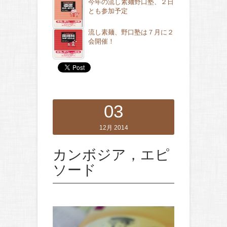
今年の流し素麺野口塾、２日
とも参加予定
流し素麺、野口塾は７月に２
会開催！
03
12月 2014
カンボジア，エピ
ソード