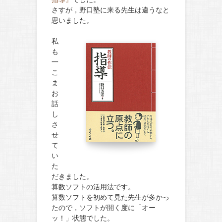
さすが，野口塾に来る先生は違うなと
思いました。
私
も
一
こ
ま
お
話
し
さ
せ
て
い
た
だきました。
算数ソフトの活用法です。
算数ソフトを初めて見た先生が多かっ
たので，ソフトが開く度に「オー
ッ！」状態でした。