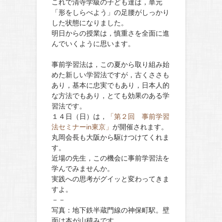
これで清寺学級の子ども達は，単元
「形をしらべよう」の足腰がしっかり
した状態になりました。
明日からの授業は，慎重さを全面に進
んでいくように思います。
事前学習法は，この夏から取り組み始
めた新しい学習法ですが，古くささも
あり，基本に忠実でもあり，日本人的
な方法でもあり，とても効果のある学
習法です。
１４日（日）は，
「第２回 事前学習
法セミナーin東京」
が開催されます。
丸岡会長も大阪から駆けつけてくれま
す。
近場の先生，この機会に事前学習法を
学んでみませんか。
実践への思考がグイッと変わってきま
すよ。
－－
写真：地下鉄半蔵門線の神保町駅。壁
面は本が山積みです。